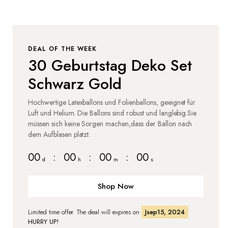
DEAL OF THE WEEK
30 Geburtstag Deko Set
Schwarz Gold
Hochwertige Latexballons und Folienballons, geeignet für
Luft und Helium. Die Ballons sind robust und langlebig.Sie
müssen sich keine Sorgen machen,dass der Ballon nach
dem Aufblasen platzt.
00
:
00
:
00
:
00
d
h
m
s
Shop Now
Limited time offer. The deal will expires on
Jsep15, 2024
HURRY UP!