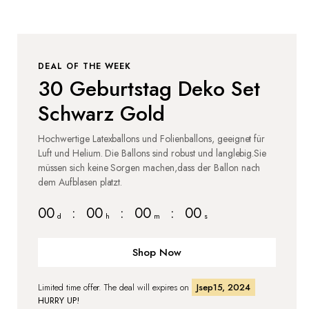
DEAL OF THE WEEK
30 Geburtstag Deko Set
Schwarz Gold
Hochwertige Latexballons und Folienballons, geeignet für
Luft und Helium. Die Ballons sind robust und langlebig.Sie
müssen sich keine Sorgen machen,dass der Ballon nach
dem Aufblasen platzt.
00
:
00
:
00
:
00
d
h
m
s
Shop Now
Limited time offer. The deal will expires on
Jsep15, 2024
HURRY UP!