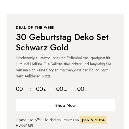
DEAL OF THE WEEK
30 Geburtstag Deko Set
Schwarz Gold
Hochwertige Latexballons und Folienballons, geeignet für
Luft und Helium. Die Ballons sind robust und langlebig.Sie
müssen sich keine Sorgen machen,dass der Ballon nach
dem Aufblasen platzt.
00
:
00
:
00
:
00
d
h
m
s
Shop Now
Limited time offer. The deal will expires on
Jsep15, 2024
HURRY UP!