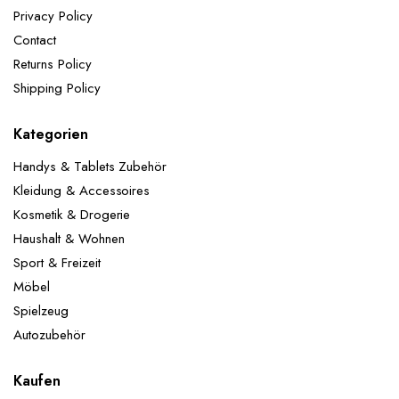
Jubiläumsfeiern, tägliche Dekorationen usw.
Privacy Policy
Lieferumfang:
1x Happy-Birthday Girlande: Schwarz
Contact
Gold 2x 32" Zahlen Folienballons 5x 12"Gold
Konfetti-Ballons 5x 12"Schwarz-Ballons 5x 12"Gold-
Returns Policy
Ballons
ACHTUNG! Nicht für Kinder unter 3
Shipping Policy
Jahren geeignet.
Kategorien
Handys & Tablets Zubehör
Kleidung & Accessoires
Kosmetik & Drogerie
Haushalt & Wohnen
Sport & Freizeit
Möbel
Spielzeug
Autozubehör
Kaufen