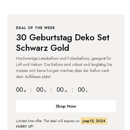
DEAL OF THE WEEK
30 Geburtstag Deko Set
Schwarz Gold
Hochwertige Latexballons und Folienballons, geeignet für
Luft und Helium. Die Ballons sind robust und langlebig.Sie
müssen sich keine Sorgen machen,dass der Ballon nach
dem Aufblasen platzt.
00
:
00
:
00
:
00
d
h
m
s
Shop Now
Limited time offer. The deal will expires on
Jsep15, 2024
HURRY UP!