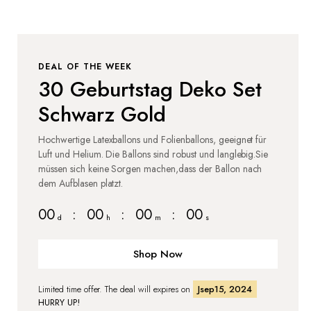
DEAL OF THE WEEK
30 Geburtstag Deko Set
Schwarz Gold
Hochwertige Latexballons und Folienballons, geeignet für
Luft und Helium. Die Ballons sind robust und langlebig.Sie
müssen sich keine Sorgen machen,dass der Ballon nach
dem Aufblasen platzt.
00
:
00
:
00
:
00
d
h
m
s
Shop Now
Limited time offer. The deal will expires on
Jsep15, 2024
HURRY UP!