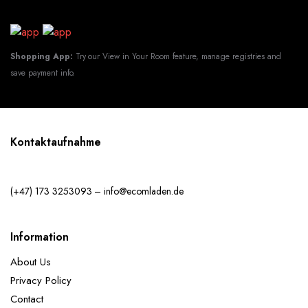
Shopping App:
Try our View in Your Room feature, manage registries and
save payment info.
Kontaktaufnahme
(+47) 173 3253093 – info@ecomladen.de
Information
About Us
Privacy Policy
Contact