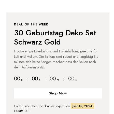
DEAL OF THE WEEK
30 Geburtstag Deko Set
Schwarz Gold
Hochwertige Latexballons und Folienballons, geeignet für
Luft und Helium. Die Ballons sind robust und langlebig.Sie
müssen sich keine Sorgen machen,dass der Ballon nach
dem Aufblasen platzt.
00
:
00
:
00
:
00
d
h
m
s
Shop Now
Limited time offer. The deal will expires on
Jsep15, 2024
HURRY UP!