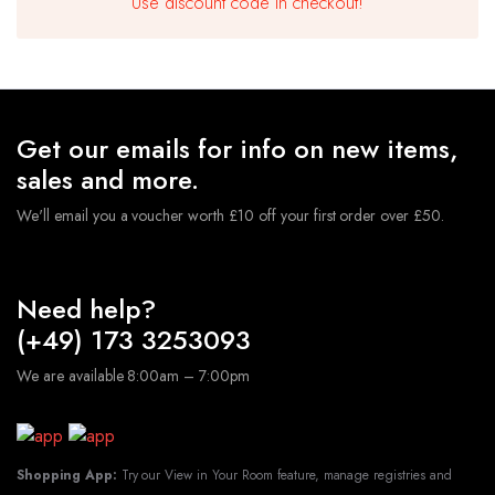
Use discount code in checkout!
Get our emails for info on new items,
sales and more.
We'll email you a voucher worth £10 off your first order over £50.
Need help?
(+49) 173 3253093
50 Geburtstag Deko Set Schwarz Gold,
We are available 8:00am – 7:00pm
Zahlen+Girlande+Ballons+Stern Folienballons
€
9.49
★
Hochwertige Latexballons und Folienballons, geeignet
für Luft und Helium. Die Ballons sind robust und
Shopping App:
Try our View in Your Room feature, manage registries and
langlebig.Sie müssen sich keine Sorgen machen,dass der