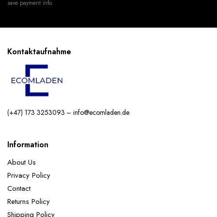
save payment info.
Ballon nach dem Aufblasen platzt.
★
Geburtstagsdeko
Ballon Set sind perfekt geeignet, Geeignet für
verschiedene Anlässe, Hochzeits-Party, Geburtstagsfeiern,
Jubiläumsfeiern, tägliche Dekorationen usw.
Lieferumfang:
1x Happy-Birthday Girlande: Schwarz
Kontaktaufnahme
Gold 2x 32" Zahlen Folienballons 5x 12"Gold
Konfetti-Ballons 5x 12"Schwarz-Ballons 5x 12"Gold-
Ballons
ACHTUNG! Nicht für Kinder unter 3
Jahren geeignet.
(+47) 173 3253093 – info@ecomladen.de
Information
About Us
Privacy Policy
Contact
Returns Policy
Shipping Policy