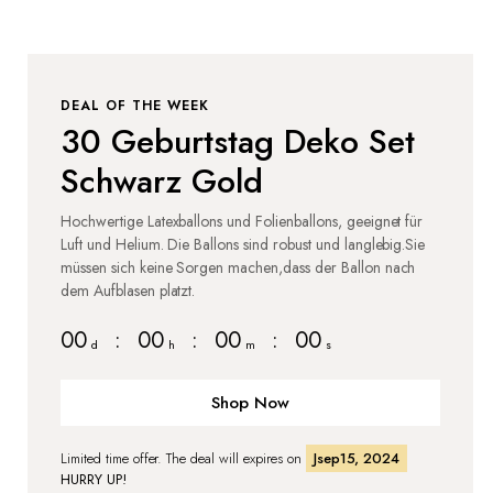
DEAL OF THE WEEK
30 Geburtstag Deko Set
Schwarz Gold
Hochwertige Latexballons und Folienballons, geeignet für
Luft und Helium. Die Ballons sind robust und langlebig.Sie
müssen sich keine Sorgen machen,dass der Ballon nach
dem Aufblasen platzt.
00
:
00
:
00
:
00
d
h
m
s
Shop Now
Limited time offer. The deal will expires on
Jsep15, 2024
HURRY UP!