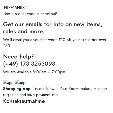
FREE15FIRST
50 Geburtstag Deko Set Schwarz Gold,
Use discount code in checkout!
Zahlen+Girlande+Ballons+Stern Folienballons
€
9.49
Get our emails for info on new items,
★
Hochwertige Latexballons und Folienballons, geeignet
sales and more.
für Luft und Helium. Die Ballons sind robust und
We'll email you a voucher worth £10 off your first order over
langlebig.Sie müssen sich keine Sorgen machen,dass der
£50.
Ballon nach dem Aufblasen platzt.
★
Geburtstagsdeko
Ballon Set sind perfekt geeignet, Geeignet für
Need help?
verschiedene Anlässe, Hochzeits-Party, Geburtstagsfeiern,
(+49) 173 3253093
Jubiläumsfeiern, tägliche Dekorationen usw.
Lieferumfang:
1x Happy-Birthday Girlande:
We are available 8:00am – 7:00pm
Schwarz Gold 2x 32" Zahlen Folienballons 5x
12"Gold Konfetti-Ballons 5x 12"Schwarz-Ballons 5x
Shopping App:
Try our View in Your Room feature, manage
12"Gold-Ballons
ACHTUNG! Nicht für Kinder
registries and save payment info.
unter 3 Jahren geeignet.
Kontaktaufnahme