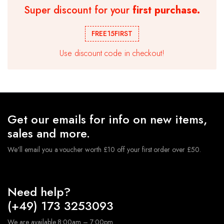
Super discount for your
first purchase.
Ballongirlande Geburtstag Ballonbogen Kit Chrom
Metallic Ballon Hochzeitsparty
FREE15FIRST
€
10.99
Use discount code in checkout!
★ Hochwertige Latexballons , geeignet für Luft und
Helium. Die Ballons sind robust und langlebig.Sie müssen
sich keine Sorgen machen,dass der Ballon nach dem
Aufblasen platzt.
★ Geburtstagsdeko Ballon Set sind perfekt geeignet,
Geeignet für verschiedene Anlässe, Hochzeits-Party,
Get our emails for info on new items,
Geburtstagsfeiern, Jubiläumsfeiern, tägliche
Dekorationen usw.
sales and more.
We'll email you a voucher worth £10 off your first order over £50.
Need help?
(+49) 173 3253093
We are available 8:00am – 7:00pm