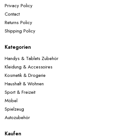
Jubiläumsfeiern, tägliche Dekorationen usw.
Privacy Policy
Lieferumfang:
1x Happy-Birthday Girlande: Schwarz
Contact
Gold 2x 32" Zahlen Folienballons 5x 12"Gold
Konfetti-Ballons 5x 12"Schwarz-Ballons 5x 12"Gold-
Returns Policy
Ballons
ACHTUNG! Nicht für Kinder unter 3
Shipping Policy
Jahren geeignet.
Kategorien
Handys & Tablets Zubehör
Kleidung & Accessoires
Kosmetik & Drogerie
Haushalt & Wohnen
Sport & Freizeit
Möbel
Spielzeug
Autozubehör
Kaufen