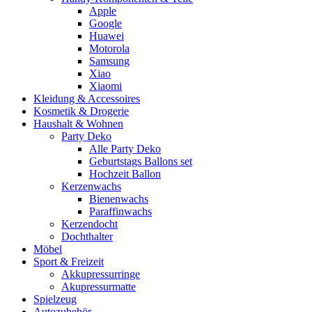
Apple
Google
Huawei
Motorola
Samsung
Xiao
Xiaomi
Kleidung & Accessoires
Kosmetik & Drogerie
Haushalt & Wohnen
Party Deko
Alle Party Deko
Geburtstags Ballons set
Hochzeit Ballon
Kerzenwachs
Bienenwachs
Paraffinwachs
Kerzendocht
Dochthalter
Möbel
Sport & Freizeit
Akkupressurringe
Akupressurmatte
Spielzeug
Autozubehör