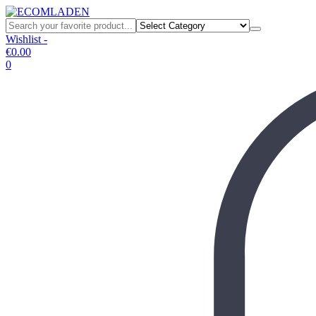
Wishlist -
€
0.00
0