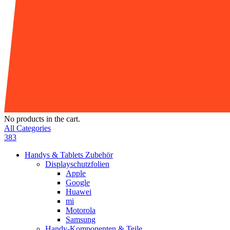
No products in the cart.
All Categories
383
Handys & Tablets Zubehör
Displayschutzfolien
Apple
Google
Huawei
mi
Motorola
Samsung
Handy-Komponenten & Teile