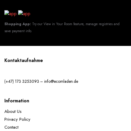
Shopping App:
Try our View in Your Room feature, manage registries and
save payment info.
Kontaktaufnahme
(+47) 173 3253093 – info@ecomladen.de
Information
About Us
Privacy Policy
Contact