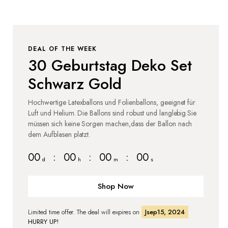
DEAL OF THE WEEK
30 Geburtstag Deko Set
Schwarz Gold
Hochwertige Latexballons und Folienballons, geeignet für
Luft und Helium. Die Ballons sind robust und langlebig.Sie
müssen sich keine Sorgen machen,dass der Ballon nach
dem Aufblasen platzt.
00
:
00
:
00
:
00
d
h
m
s
Shop Now
Limited time offer. The deal will expires on
Jsep15, 2024
HURRY UP!