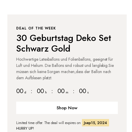
DEAL OF THE WEEK
30 Geburtstag Deko Set
Schwarz Gold
Hochwertige Latexballons und Folienballons, geeignet für
Luft und Helium. Die Ballons sind robust und langlebig.Sie
müssen sich keine Sorgen machen,dass der Ballon nach
dem Aufblasen platzt.
00
:
00
:
00
:
00
d
h
m
s
Shop Now
Limited time offer. The deal will expires on
Jsep15, 2024
HURRY UP!