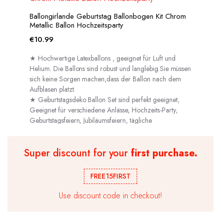
Ballongirlande Geburtstag Ballonbogen Kit Chrom
Metallic Ballon Hochzeitsparty
€
10.99
★ Hochwertige Latexballons , geeignet für Luft und
Helium. Die Ballons sind robust und langlebig.Sie müssen
sich keine Sorgen machen,dass der Ballon nach dem
Aufblasen platzt.
★ Geburtstagsdeko Ballon Set sind perfekt geeignet,
Geeignet für verschiedene Anlässe, Hochzeits-Party,
Geburtstagsfeiern, Jubiläumsfeiern, tägliche
Dekorationen usw.
Super discount for your
first purchase.
FREE15FIRST
Use discount code in checkout!
50 Geburtstag Deko Set Schwarz Gold,