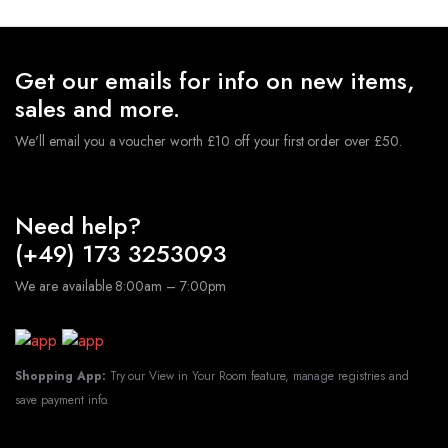
Zahlen+Girlande+Ballons+Stern Folienballons
€
9.49
★
Hochwertige Latexballons und Folienballons, geeignet
Get our emails for info on new items,
für Luft und Helium. Die Ballons sind robust und
sales and more.
langlebig.Sie müssen sich keine Sorgen machen,dass der
Ballon nach dem Aufblasen platzt.
★
Geburtstagsdeko
We'll email you a voucher worth £10 off your first order over £50.
Ballon Set sind perfekt geeignet, Geeignet für
verschiedene Anlässe, Hochzeits-Party, Geburtstagsfeiern,
Jubiläumsfeiern, tägliche Dekorationen usw.
Lieferumfang:
1x Happy-Birthday Girlande: Schwarz
Need help?
Gold 2x 32" Zahlen Folienballons 5x 12"Gold
(+49) 173 3253093
Konfetti-Ballons 5x 12"Schwarz-Ballons 5x 12"Gold-
Ballons
ACHTUNG! Nicht für Kinder unter 3
We are available 8:00am – 7:00pm
Jahren geeignet.
Shopping App:
Try our View in Your Room feature, manage registries and
save payment info.