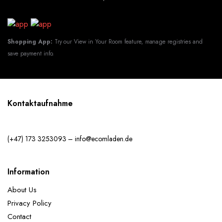
Shopping App:
Try our View in Your Room feature, manage registries and
save payment info.
Kontaktaufnahme
(+47) 173 3253093 – info@ecomladen.de
Information
About Us
Privacy Policy
Contact