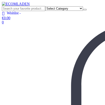
Wishlist -
€
0.00
0