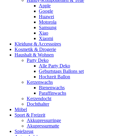
Handy-Komponenten & Teile
Apple
Google
Huawei
Motorola
Samsung
Xiao
Xiaomi
Kleidung & Accessoires
Kosmetik & Drogerie
Haushalt & Wohnen
Party Deko
Alle Party Deko
Geburtstags Ballons set
Hochzeit Ballon
Kerzenwachs
Bienenwachs
Paraffinwachs
Kerzendocht
Dochthalter
Möbel
Sport & Freizeit
Akkupressurringe
Akupressurmatte
Spielzeug