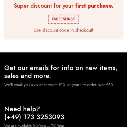
Super discount for your
first purchase.
Ballongirlande Geburtstag Ballonbogen Kit Chrom
Metallic Ballon Hochzeitsparty
FREE15FIRST
€
10.99
Use discount code in checkout!
★ Hochwertige Latexballons , geeignet für Luft und
Helium. Die Ballons sind robust und langlebig.Sie müssen
sich keine Sorgen machen,dass der Ballon nach dem
Aufblasen platzt.
★ Geburtstagsdeko Ballon Set sind perfekt geeignet,
Geeignet für verschiedene Anlässe, Hochzeits-Party,
Get our emails for info on new items,
Geburtstagsfeiern, Jubiläumsfeiern, tägliche
Dekorationen usw.
sales and more.
We'll email you a voucher worth £10 off your first order over £50.
Need help?
(+49) 173 3253093
We are available 8:00am – 7:00pm