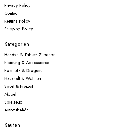
Jubiläumsfeiern, tägliche Dekorationen usw.
Privacy Policy
Lieferumfang:
1x Happy-Birthday Girlande: Schwarz
Contact
Gold 2x 32" Zahlen Folienballons 5x 12"Gold
Konfetti-Ballons 5x 12"Schwarz-Ballons 5x 12"Gold-
Returns Policy
Ballons
ACHTUNG! Nicht für Kinder unter 3
Shipping Policy
Jahren geeignet.
Kategorien
Handys & Tablets Zubehör
Kleidung & Accessoires
Kosmetik & Drogerie
Haushalt & Wohnen
Sport & Freizeit
Möbel
Spielzeug
Autozubehör
Kaufen