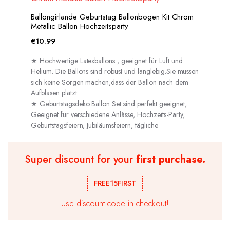
Ballongirlande Geburtstag Ballonbogen Kit Chrom
Metallic Ballon Hochzeitsparty
€
10.99
★ Hochwertige Latexballons , geeignet für Luft und
Helium. Die Ballons sind robust und langlebig.Sie müssen
sich keine Sorgen machen,dass der Ballon nach dem
Aufblasen platzt.
★ Geburtstagsdeko Ballon Set sind perfekt geeignet,
Geeignet für verschiedene Anlässe, Hochzeits-Party,
Geburtstagsfeiern, Jubiläumsfeiern, tägliche
Dekorationen usw.
Super discount for your
first purchase.
FREE15FIRST
Use discount code in checkout!
50 Geburtstag Deko Set Schwarz Gold,