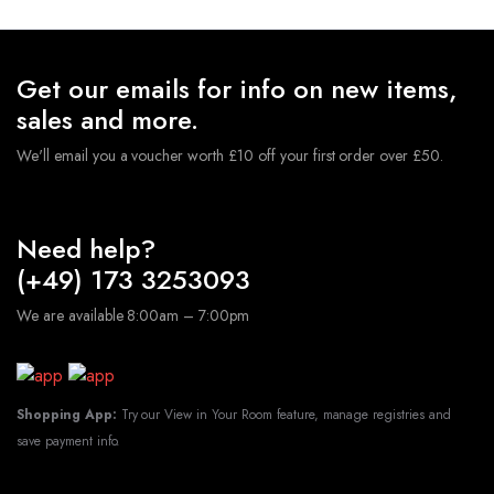
Zahlen+Girlande+Ballons+Stern Folienballons
€
9.49
★
Hochwertige Latexballons und Folienballons, geeignet
Get our emails for info on new items,
für Luft und Helium. Die Ballons sind robust und
sales and more.
langlebig.Sie müssen sich keine Sorgen machen,dass der
Ballon nach dem Aufblasen platzt.
★
Geburtstagsdeko
We'll email you a voucher worth £10 off your first order over £50.
Ballon Set sind perfekt geeignet, Geeignet für
verschiedene Anlässe, Hochzeits-Party, Geburtstagsfeiern,
Jubiläumsfeiern, tägliche Dekorationen usw.
Lieferumfang:
1x Happy-Birthday Girlande: Schwarz
Need help?
Gold 2x 32" Zahlen Folienballons 5x 12"Gold
(+49) 173 3253093
Konfetti-Ballons 5x 12"Schwarz-Ballons 5x 12"Gold-
Ballons
ACHTUNG! Nicht für Kinder unter 3
We are available 8:00am – 7:00pm
Jahren geeignet.
Shopping App:
Try our View in Your Room feature, manage registries and
save payment info.