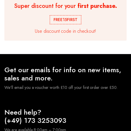
Super discount for your
first purchase.
Ballongirlande Geburtstag Ballonbogen Kit Chrom
Metallic Ballon Hochzeitsparty
FREE15FIRST
€
10.99
Use discount code in checkout!
★ Hochwertige Latexballons , geeignet für Luft und
Helium. Die Ballons sind robust und langlebig.Sie müssen
sich keine Sorgen machen,dass der Ballon nach dem
Aufblasen platzt.
★ Geburtstagsdeko Ballon Set sind perfekt geeignet,
Geeignet für verschiedene Anlässe, Hochzeits-Party,
Get our emails for info on new items,
Geburtstagsfeiern, Jubiläumsfeiern, tägliche
Dekorationen usw.
sales and more.
We'll email you a voucher worth £10 off your first order over £50.
Need help?
(+49) 173 3253093
We are available 8:00am – 7:00pm