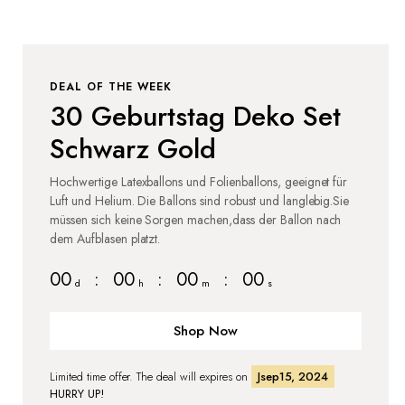
DEAL OF THE WEEK
30 Geburtstag Deko Set
Schwarz Gold
Hochwertige Latexballons und Folienballons, geeignet für
Luft und Helium. Die Ballons sind robust und langlebig.Sie
müssen sich keine Sorgen machen,dass der Ballon nach
dem Aufblasen platzt.
00
:
00
:
00
:
00
d
h
m
s
Shop Now
Limited time offer. The deal will expires on
Jsep15, 2024
HURRY UP!