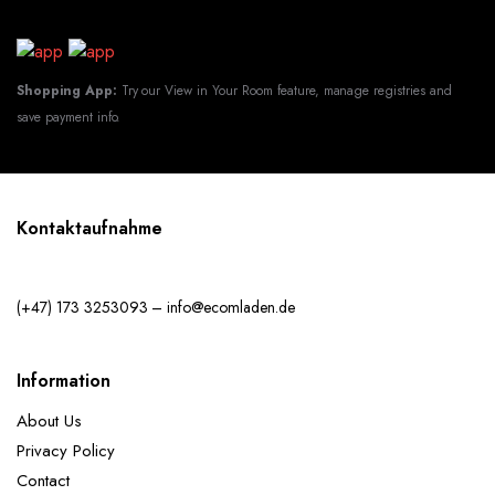
Shopping App:
Try our View in Your Room feature, manage registries and
save payment info.
Kontaktaufnahme
(+47) 173 3253093 – info@ecomladen.de
Information
About Us
Privacy Policy
Contact