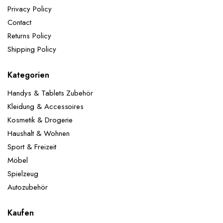
Jubiläumsfeiern, tägliche Dekorationen usw.
Privacy Policy
Lieferumfang:
1x Happy-Birthday Girlande: Schwarz
Contact
Gold 2x 32" Zahlen Folienballons 5x 12"Gold
Konfetti-Ballons 5x 12"Schwarz-Ballons 5x 12"Gold-
Returns Policy
Ballons
ACHTUNG! Nicht für Kinder unter 3
Shipping Policy
Jahren geeignet.
Kategorien
Handys & Tablets Zubehör
Kleidung & Accessoires
Kosmetik & Drogerie
Haushalt & Wohnen
Sport & Freizeit
Möbel
Spielzeug
Autozubehör
Kaufen