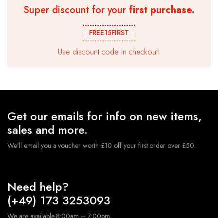
Super discount for your
first purchase.
Ballongirlande Geburtstag Ballonbogen Kit Chrom
Metallic Ballon Hochzeitsparty
FREE15FIRST
€
10.99
Use discount code in checkout!
★ Hochwertige Latexballons , geeignet für Luft und
Helium. Die Ballons sind robust und langlebig.Sie müssen
sich keine Sorgen machen,dass der Ballon nach dem
Aufblasen platzt.
★ Geburtstagsdeko Ballon Set sind perfekt geeignet,
Geeignet für verschiedene Anlässe, Hochzeits-Party,
Get our emails for info on new items,
Geburtstagsfeiern, Jubiläumsfeiern, tägliche
Dekorationen usw.
sales and more.
We'll email you a voucher worth £10 off your first order over £50.
Need help?
(+49) 173 3253093
We are available 8:00am – 7:00pm