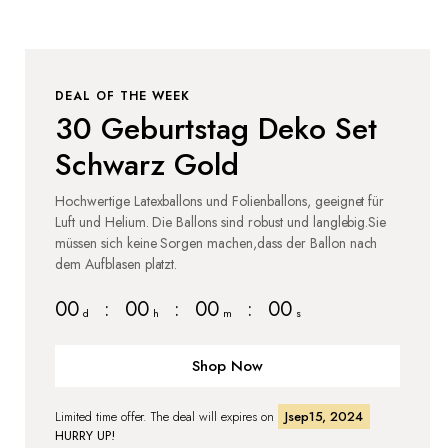
DEAL OF THE WEEK
30 Geburtstag Deko Set
Schwarz Gold
Hochwertige Latexballons und Folienballons, geeignet für
Luft und Helium. Die Ballons sind robust und langlebig.Sie
müssen sich keine Sorgen machen,dass der Ballon nach
dem Aufblasen platzt.
00
:
00
:
00
:
00
d
h
m
s
Shop Now
Limited time offer. The deal will expires on
Jsep15, 2024
HURRY UP!