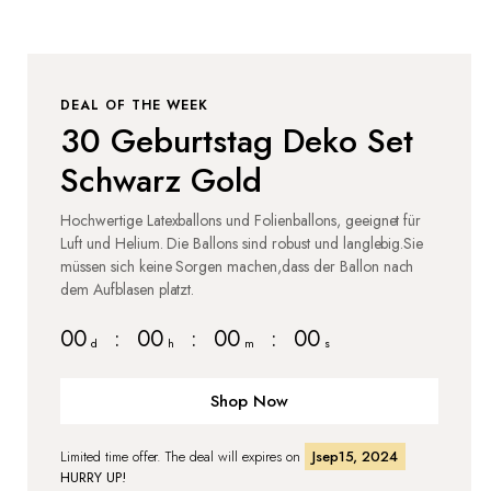
DEAL OF THE WEEK
30 Geburtstag Deko Set
Schwarz Gold
Hochwertige Latexballons und Folienballons, geeignet für
Luft und Helium. Die Ballons sind robust und langlebig.Sie
müssen sich keine Sorgen machen,dass der Ballon nach
dem Aufblasen platzt.
00
:
00
:
00
:
00
d
h
m
s
Shop Now
Limited time offer. The deal will expires on
Jsep15, 2024
HURRY UP!