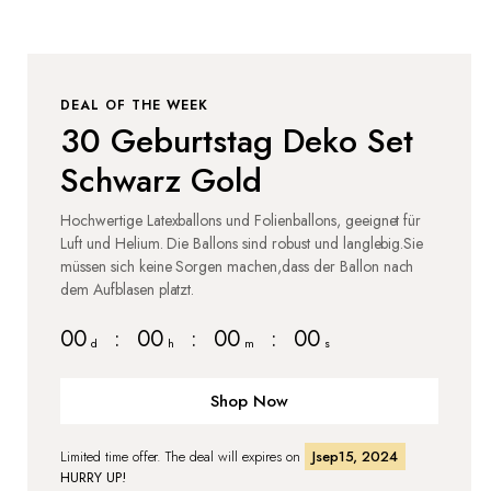
DEAL OF THE WEEK
30 Geburtstag Deko Set
Schwarz Gold
Hochwertige Latexballons und Folienballons, geeignet für
Luft und Helium. Die Ballons sind robust und langlebig.Sie
müssen sich keine Sorgen machen,dass der Ballon nach
dem Aufblasen platzt.
00
:
00
:
00
:
00
d
h
m
s
Shop Now
Limited time offer. The deal will expires on
Jsep15, 2024
HURRY UP!