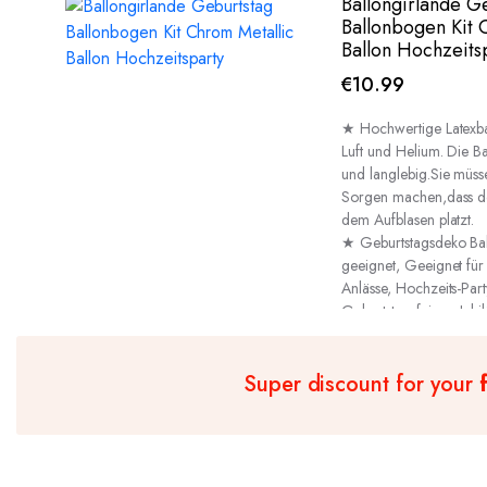
Ballongirlande G
Ballonbogen Kit 
Ballon Hochzeits
€
10.99
★ Hochwertige Latexbal
Luft und Helium. Die Ba
und langlebig.Sie müss
Sorgen machen,dass d
dem Aufblasen platzt.
★ Geburtstagsdeko Ball
geeignet, Geeignet für
Anlässe, Hochzeits-Part
Geburtstagsfeiern, Jubi
tägliche Dekorationen 
Super discount for your