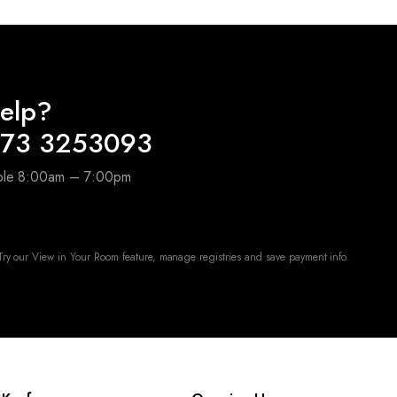
elp?
173 3253093
able 8:00am – 7:00pm
ry our View in Your Room feature, manage registries and save payment info.