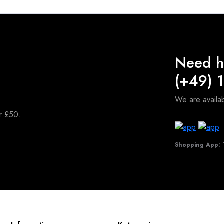
Need h
(+49) 
We are avail
er £50.
Shopping App:
T