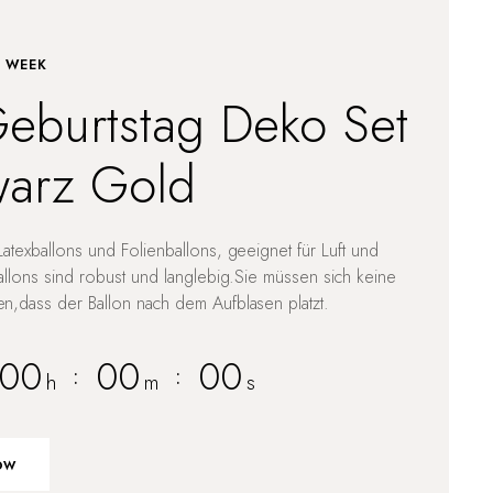
E WEEK
eburtstag Deko Set
arz Gold
atexballons und Folienballons, geeignet für Luft und
allons sind robust und langlebig.Sie müssen sich keine
,dass der Ballon nach dem Aufblasen platzt.
00
00
00
:
:
h
m
s
ow