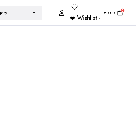
0
€
0.00
Wishlist -