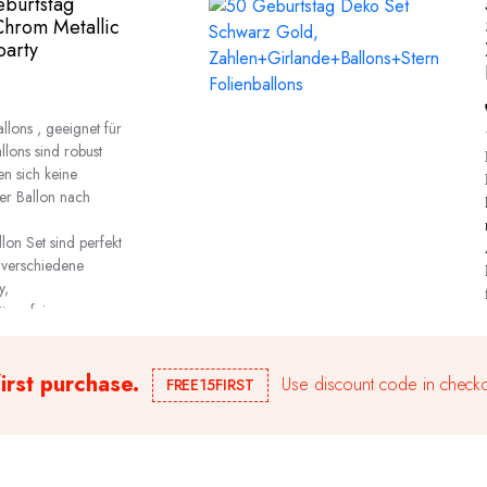
eburtstag
Chrom Metallic
party
lons , geeignet für
llons sind robust
en sich keine
er Ballon nach
on Set sind perfekt
 verschiedene
y,
läumsfeiern,
usw.
first purchase.
Use discount code in checko
FREE15FIRST