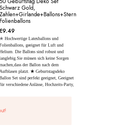
50 Geburtstag Deko Set
Schwarz Gold,
Zahlen+Girlande+Ballons+Stern
Folienballons
€
9.49
★
Hochwertige Latexballons und
Folienballons, geeignet für Luft und
Helium. Die Ballons sind robust und
langlebig.Sie müssen sich keine Sorgen
machen,dass der Ballon nach dem
Aufblasen platzt.
★
Geburtstagsdeko
Ballon Set sind perfekt geeignet, Geeignet
für verschiedene Anlässe, Hochzeits-Party,
Geburtstagsfeiern, Jubiläumsfeiern,
tägliche Dekorationen usw.
Lieferumfang:
1x Happy-Birthday
ut!
Girlande: Schwarz Gold 2x 32" Zahlen
Folienballons 5x 12"Gold Konfetti-
Ballons 5x 12"Schwarz-Ballons 5x
12"Gold-Ballons
ACHTUNG! Nicht für
Kinder unter 3 Jahren geeignet.