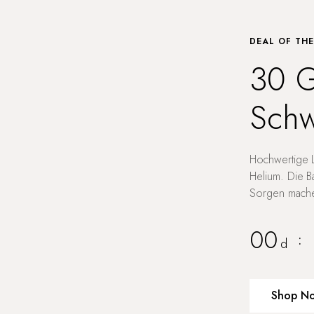
DEAL OF TH
30 G
Schw
Hochwertige L
Helium. Die B
Sorgen machen
00
:
d
Shop N