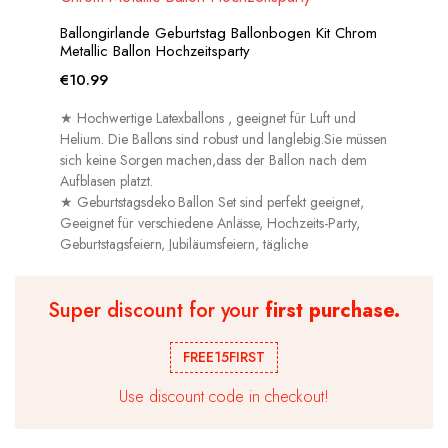
Ballongirlande Geburtstag Ballonbogen Kit Chrom
Metallic Ballon Hochzeitsparty
€
10.99
★ Hochwertige Latexballons , geeignet für Luft und
Helium. Die Ballons sind robust und langlebig.Sie müssen
sich keine Sorgen machen,dass der Ballon nach dem
Aufblasen platzt.
★ Geburtstagsdeko Ballon Set sind perfekt geeignet,
Geeignet für verschiedene Anlässe, Hochzeits-Party,
Geburtstagsfeiern, Jubiläumsfeiern, tägliche
Dekorationen usw.
Super discount for your
first purchase.
FREE15FIRST
Use discount code in checkout!
50 Geburtstag Deko Set Schwarz Gold,