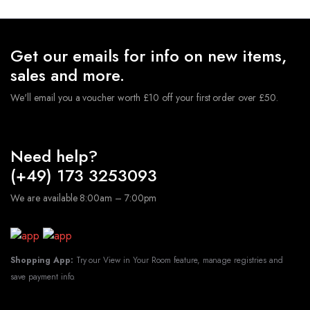
Zahlen+Girlande+Ballons+Stern Folienballons
€
9.49
★
Hochwertige Latexballons und Folienballons, geeignet
Get our emails for info on new items,
für Luft und Helium. Die Ballons sind robust und
sales and more.
langlebig.Sie müssen sich keine Sorgen machen,dass der
Ballon nach dem Aufblasen platzt.
★
Geburtstagsdeko
We'll email you a voucher worth £10 off your first order over £50.
Ballon Set sind perfekt geeignet, Geeignet für
verschiedene Anlässe, Hochzeits-Party, Geburtstagsfeiern,
Jubiläumsfeiern, tägliche Dekorationen usw.
Lieferumfang:
1x Happy-Birthday Girlande: Schwarz
Need help?
Gold 2x 32" Zahlen Folienballons 5x 12"Gold
(+49) 173 3253093
Konfetti-Ballons 5x 12"Schwarz-Ballons 5x 12"Gold-
Ballons
ACHTUNG! Nicht für Kinder unter 3
We are available 8:00am – 7:00pm
Jahren geeignet.
Shopping App:
Try our View in Your Room feature, manage registries and
save payment info.