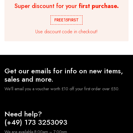
Super discount for your
first purchase.
Ballongirlande Geburtstag Ballonbogen Kit Chrom
Metallic Ballon Hochzeitsparty
FREE15FIRST
€
10.99
Use discount code in checkout!
★ Hochwertige Latexballons , geeignet für Luft und
Helium. Die Ballons sind robust und langlebig.Sie müssen
sich keine Sorgen machen,dass der Ballon nach dem
Aufblasen platzt.
★ Geburtstagsdeko Ballon Set sind perfekt geeignet,
Geeignet für verschiedene Anlässe, Hochzeits-Party,
Get our emails for info on new items,
Geburtstagsfeiern, Jubiläumsfeiern, tägliche
Dekorationen usw.
sales and more.
We'll email you a voucher worth £10 off your first order over £50.
Need help?
(+49) 173 3253093
We are available 8:00am – 7:00pm