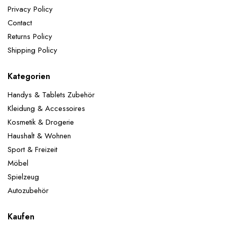
Jubiläumsfeiern, tägliche Dekorationen usw.
Privacy Policy
Lieferumfang:
1x Happy-Birthday Girlande: Schwarz
Contact
Gold 2x 32" Zahlen Folienballons 5x 12"Gold
Konfetti-Ballons 5x 12"Schwarz-Ballons 5x 12"Gold-
Returns Policy
Ballons
ACHTUNG! Nicht für Kinder unter 3
Shipping Policy
Jahren geeignet.
Kategorien
Handys & Tablets Zubehör
Kleidung & Accessoires
Kosmetik & Drogerie
Haushalt & Wohnen
Sport & Freizeit
Möbel
Spielzeug
Autozubehör
Kaufen