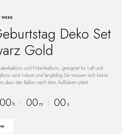
E WEEK
eburtstag Deko Set
arz Gold
atexballons und Folienballons, geeignet für Luft und
allons sind robust und langlebig.Sie müssen sich keine
,dass der Ballon nach dem Aufblasen platzt.
00
00
00
:
:
h
m
s
ow