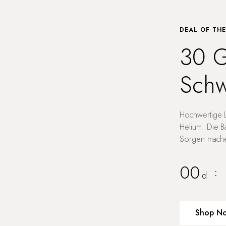
DEAL OF TH
30 G
Schw
Hochwertige L
Helium. Die B
Sorgen machen
00
:
d
Shop N