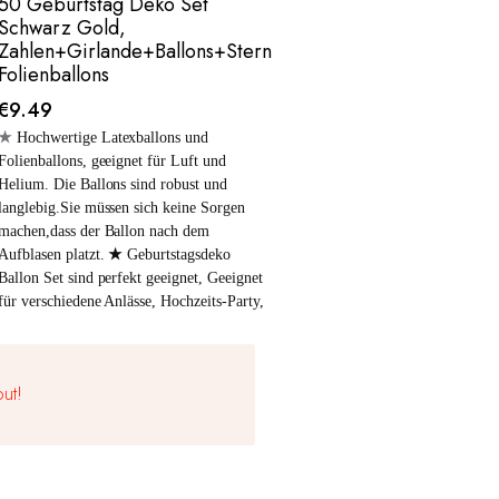
50 Geburtstag Deko Set
Schwarz Gold,
Zahlen+Girlande+Ballons+Stern
Folienballons
€
9.49
★
Hochwertige Latexballons und
Folienballons, geeignet für Luft und
Helium. Die Ballons sind robust und
langlebig.Sie müssen sich keine Sorgen
machen,dass der Ballon nach dem
Aufblasen platzt.
★
Geburtstagsdeko
Ballon Set sind perfekt geeignet, Geeignet
für verschiedene Anlässe, Hochzeits-Party,
Geburtstagsfeiern, Jubiläumsfeiern,
tägliche Dekorationen usw.
Lieferumfang:
1x Happy-Birthday
ut!
Girlande: Schwarz Gold 2x 32" Zahlen
Folienballons 5x 12"Gold Konfetti-
Ballons 5x 12"Schwarz-Ballons 5x
12"Gold-Ballons
ACHTUNG! Nicht für
Kinder unter 3 Jahren geeignet.