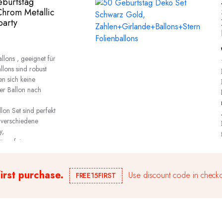
eburtstag
Chrom Metallic
party
lons , geeignet für
llons sind robust
en sich keine
er Ballon nach
on Set sind perfekt
 verschiedene
y,
läumsfeiern,
usw.
first purchase.
Use discount code in checko
FREE15FIRST