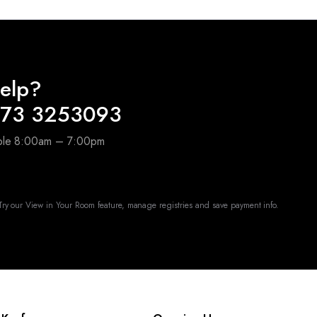
elp?
173 3253093
able 8:00am – 7:00pm
ry our View in Your Room feature, manage registries and save payment info.