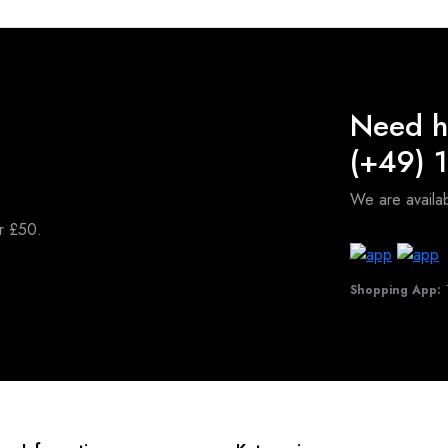
Need h
(+49) 
We are avail
er £50.
Shopping App:
T