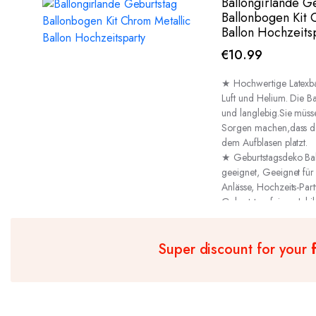
Ballongirlande G
Ballonbogen Kit 
Ballon Hochzeits
€
10.99
★ Hochwertige Latexbal
Luft und Helium. Die Ba
und langlebig.Sie müss
Sorgen machen,dass d
dem Aufblasen platzt.
★ Geburtstagsdeko Ball
geeignet, Geeignet für
Anlässe, Hochzeits-Part
Geburtstagsfeiern, Jubi
tägliche Dekorationen 
Super discount for your