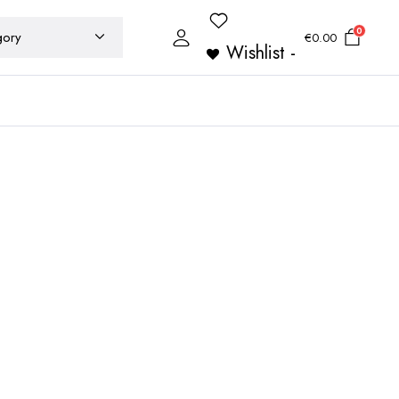
0
€
0.00
Wishlist -