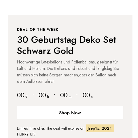
DEAL OF THE WEEK
30 Geburtstag Deko Set
Schwarz Gold
Hochwertige Latexballons und Folienballons, geeignet für
Luft und Helium. Die Ballons sind robust und langlebig.Sie
müssen sich keine Sorgen machen,dass der Ballon nach
dem Aufblasen platzt.
00
:
00
:
00
:
00
d
h
m
s
Shop Now
Limited time offer. The deal will expires on
Jsep15, 2024
HURRY UP!