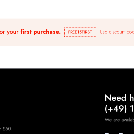
for your
first purchase.
Use discount cod
FREE15FIRST
Need h
(+49) 
We are avail
er £50.