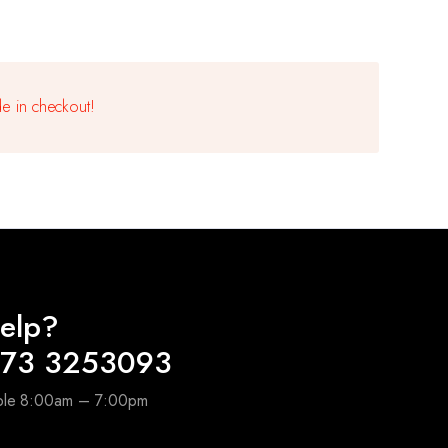
Folienballons 5x 12"Gold Konfetti-Ballons 5x
12"Schwarz-Ballons 5x 12"Gold-Ballons
ACHTUNG!
Nicht für Kinder unter 3 Jahren geeignet.
e in checkout!
elp?
173 3253093
able 8:00am – 7:00pm