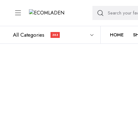
All Categories
HOME
S
383