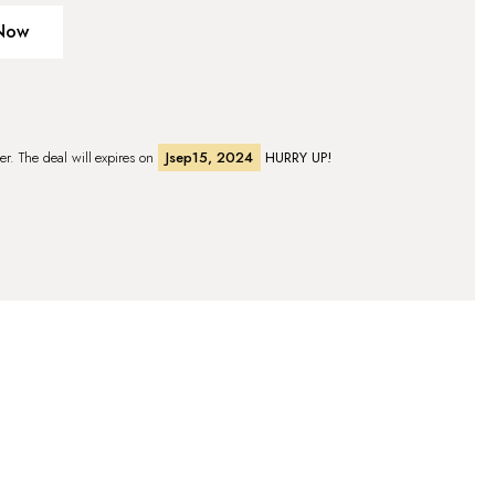
Now
fer. The deal will expires on
Jsep15, 2024
HURRY UP!