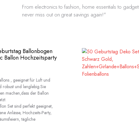
From electronics to fashion, home essentials to gadgets
never miss out on great savings again!"
eburtstag Ballonbogen
ic Ballon Hochzeitsparty
lons , geeignet für Luft und
d robust und langlebig.Sie
gen machen,dass der Ballon
tzt.
on Set sind perfekt geeignet,
ene Anlässe, Hochzeits-Party,
läumsfeiern, tägliche