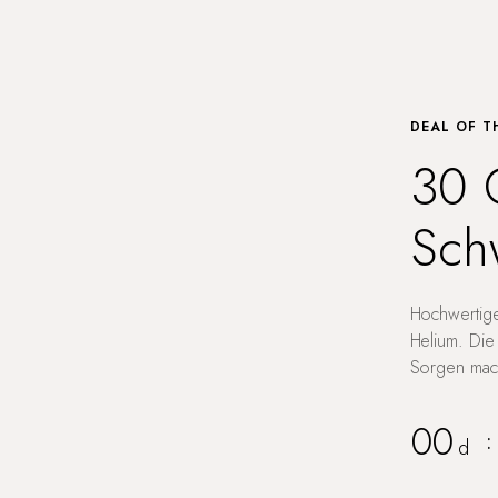
DEAL OF T
30 
Sch
Hochwertige
Helium. Die
Sorgen mach
00
:
d