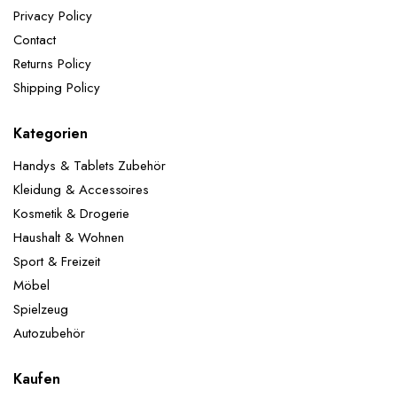
Jubiläumsfeiern, tägliche Dekorationen usw.
Privacy Policy
Lieferumfang:
1x Happy-Birthday Girlande: Schwarz
Contact
Gold 2x 32" Zahlen Folienballons 5x 12"Gold
Konfetti-Ballons 5x 12"Schwarz-Ballons 5x 12"Gold-
Returns Policy
Ballons
ACHTUNG! Nicht für Kinder unter 3
Shipping Policy
Jahren geeignet.
Kategorien
Handys & Tablets Zubehör
Kleidung & Accessoires
Kosmetik & Drogerie
Haushalt & Wohnen
Sport & Freizeit
Möbel
Spielzeug
Autozubehör
Kaufen