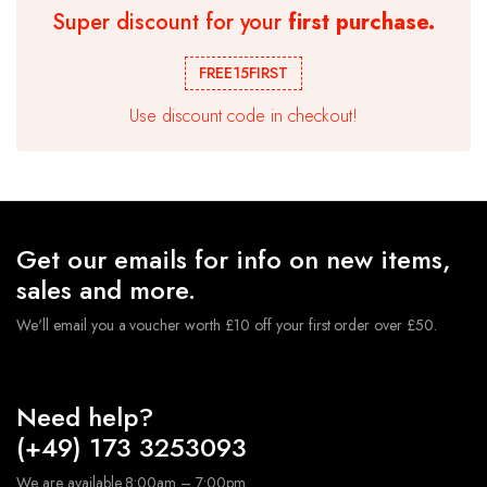
Super discount for your
first purchase.
Ballongirlande Geburtstag Ballonbogen Kit Chrom
Metallic Ballon Hochzeitsparty
FREE15FIRST
€
10.99
Use discount code in checkout!
★ Hochwertige Latexballons , geeignet für Luft und
Helium. Die Ballons sind robust und langlebig.Sie müssen
sich keine Sorgen machen,dass der Ballon nach dem
Aufblasen platzt.
★ Geburtstagsdeko Ballon Set sind perfekt geeignet,
Geeignet für verschiedene Anlässe, Hochzeits-Party,
Get our emails for info on new items,
Geburtstagsfeiern, Jubiläumsfeiern, tägliche
Dekorationen usw.
sales and more.
We'll email you a voucher worth £10 off your first order over £50.
Need help?
(+49) 173 3253093
We are available 8:00am – 7:00pm