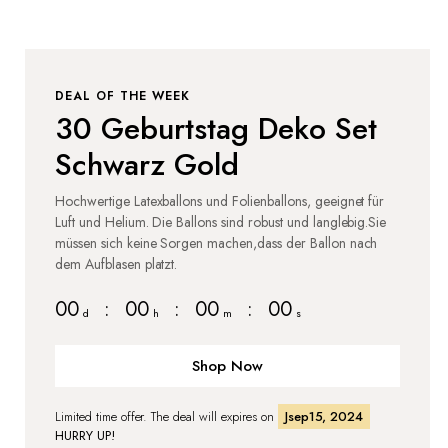
DEAL OF THE WEEK
30 Geburtstag Deko Set
Schwarz Gold
Hochwertige Latexballons und Folienballons, geeignet für
Luft und Helium. Die Ballons sind robust und langlebig.Sie
müssen sich keine Sorgen machen,dass der Ballon nach
dem Aufblasen platzt.
00
:
00
:
00
:
00
d
h
m
s
Shop Now
Limited time offer. The deal will expires on
Jsep15, 2024
HURRY UP!