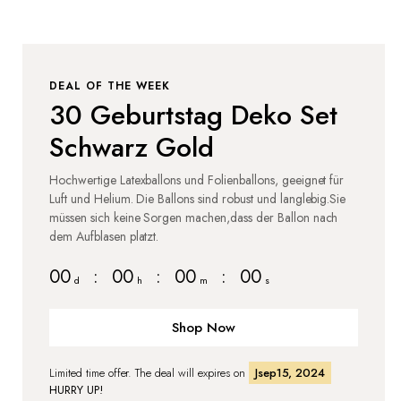
DEAL OF THE WEEK
30 Geburtstag Deko Set
Schwarz Gold
Hochwertige Latexballons und Folienballons, geeignet für
Luft und Helium. Die Ballons sind robust und langlebig.Sie
müssen sich keine Sorgen machen,dass der Ballon nach
dem Aufblasen platzt.
00
:
00
:
00
:
00
d
h
m
s
Shop Now
Limited time offer. The deal will expires on
Jsep15, 2024
HURRY UP!