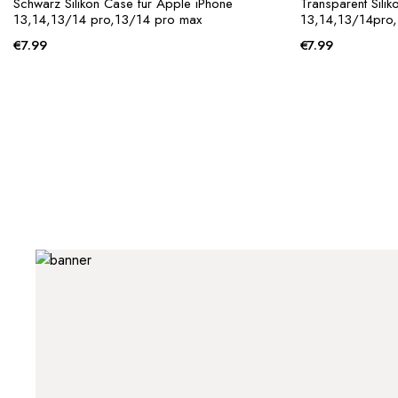
Schwarz Silikon Case für Apple iPhone
Transparent Sili
13,14,13/14 pro,13/14 pro max
13,14,13/14pro
€
7.99
€
7.99