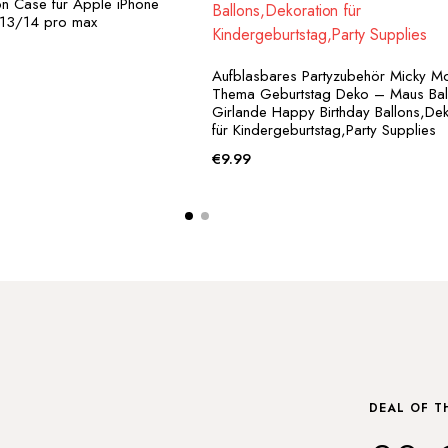
kon Case für Apple iPhone
,13/14 pro max
Aufblasbares Partyzubehör Micky M
Thema Geburtstag Deko – Maus Bal
Girlande Happy Birthday Ballons,Dek
für Kindergeburtstag,Party Supplies
€
9.99
DEAL OF T