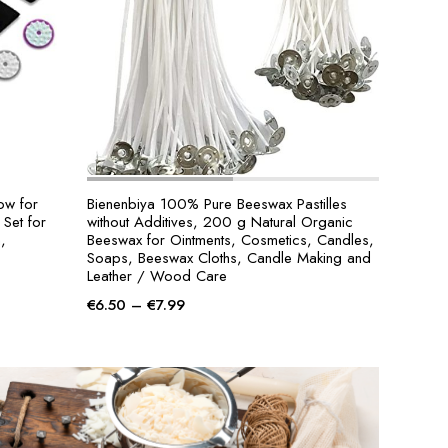
Gold 
€
8.9
ow for
Bienenbiya 100% Pure Beeswax Pastilles
Set for
without Additives, 200 g Natural Organic
,
Beeswax for Ointments, Cosmetics, Candles,
Soaps, Beeswax Cloths, Candle Making and
Leather / Wood Care
€
6.50
–
€
7.99