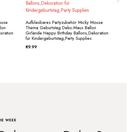
Aufbl
Party 
ouse
Aufblasbares Partyzubehör Micky Mouse
Babyp
lon
Thema Geburtstag Deko-Maus Ballon
Mädch
oration
Girlande Happy Birthday Ballons,Dekoration
für Kindergeburtstag,Party Supplies
€
12.
€
9.99
HE WEEK