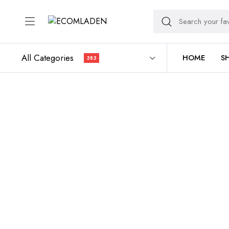
All Categories
HOME
S
383