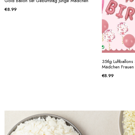
Gold Ballon set Geburtstag Junge Mädchen
€
8.99
35tlg Luftballon
Mädchen Frauen 
€
8.99