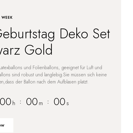
E WEEK
eburtstag Deko Set
arz Gold
atexballons und Folienballons, geeignet für Luft und
allons sind robust und langlebig.Sie müssen sich keine
,dass der Ballon nach dem Aufblasen platzt.
00
00
00
:
:
h
m
s
ow