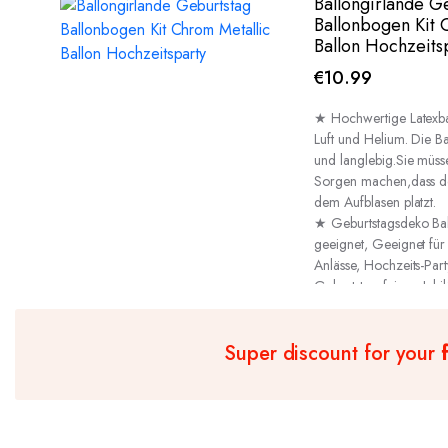
Ballongirlande G
Ballonbogen Kit 
Ballon Hochzeits
€
10.99
★ Hochwertige Latexbal
Luft und Helium. Die Ba
und langlebig.Sie müss
Sorgen machen,dass d
dem Aufblasen platzt.
★ Geburtstagsdeko Ball
geeignet, Geeignet für
Anlässe, Hochzeits-Part
Geburtstagsfeiern, Jubi
tägliche Dekorationen 
Super discount for your