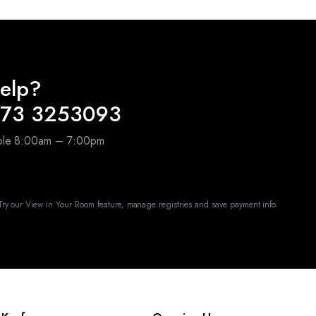
elp?
173 3253093
able 8:00am – 7:00pm
ry our View in Your Room feature, manage registries and save payment info.