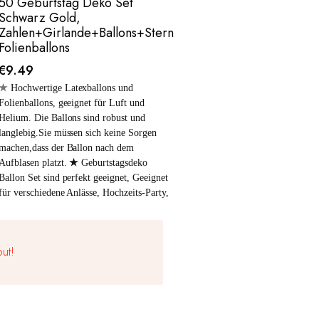
50 Geburtstag Deko Set
Schwarz Gold,
Zahlen+Girlande+Ballons+Stern
Folienballons
€
9.49
★
Hochwertige Latexballons und
Folienballons, geeignet für Luft und
Helium. Die Ballons sind robust und
langlebig.Sie müssen sich keine Sorgen
machen,dass der Ballon nach dem
Aufblasen platzt.
★
Geburtstagsdeko
Ballon Set sind perfekt geeignet, Geeignet
für verschiedene Anlässe, Hochzeits-Party,
Geburtstagsfeiern, Jubiläumsfeiern,
tägliche Dekorationen usw.
Lieferumfang:
1x Happy-Birthday
ut!
Girlande: Schwarz Gold 2x 32" Zahlen
Folienballons 5x 12"Gold Konfetti-
Ballons 5x 12"Schwarz-Ballons 5x
12"Gold-Ballons
ACHTUNG! Nicht für
Kinder unter 3 Jahren geeignet.