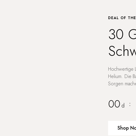
DEAL OF TH
30 G
Schw
Hochwertige L
Helium. Die B
Sorgen machen
00
:
d
Shop N