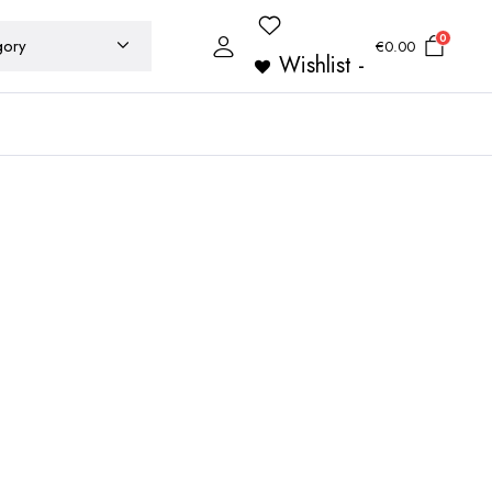
0
€
0.00
Wishlist -