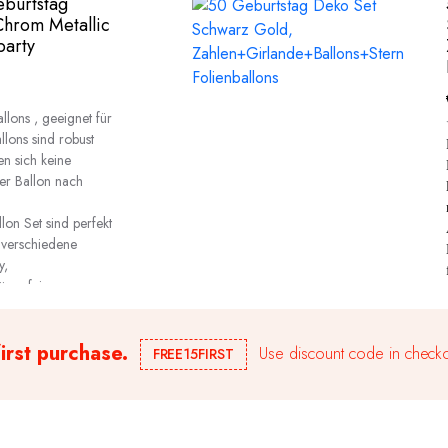
eburtstag
Chrom Metallic
party
lons , geeignet für
llons sind robust
en sich keine
er Ballon nach
on Set sind perfekt
 verschiedene
y,
läumsfeiern,
usw.
first purchase.
Use discount code in checko
FREE15FIRST