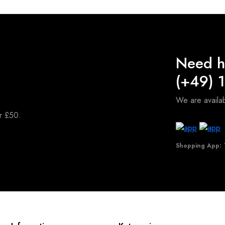
Need h
(+49) 
We are avail
er £50.
Shopping App:
T