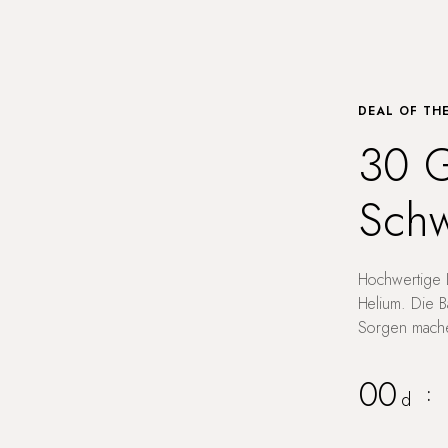
DEAL OF TH
30 G
Schw
Hochwertige L
Helium. Die B
Sorgen mache
00
:
d