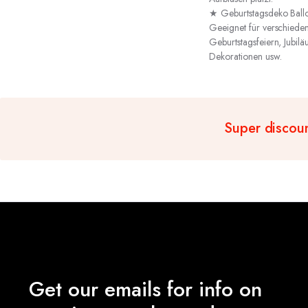
★ Geburtstagsdeko Ballon
Geeignet für verschieden
Geburtstagsfeiern, Jubilä
Dekorationen usw.
Super discou
Get our emails for info on