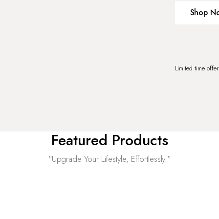
Shop N
Limited time offe
Featured Products
"Upgrade Your Lifestyle, Effortlessly."