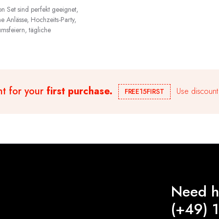
 Set sind perfekt geeignet,
e Anlässe, Hochzeits-Party,
umsfeiern, tägliche
nt for your
first purchase.
Use discount
FREE15FIRST
Need h
(+49) 