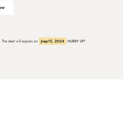
ow
r. The deal will expires on
Jsep15, 2024
HURRY UP!