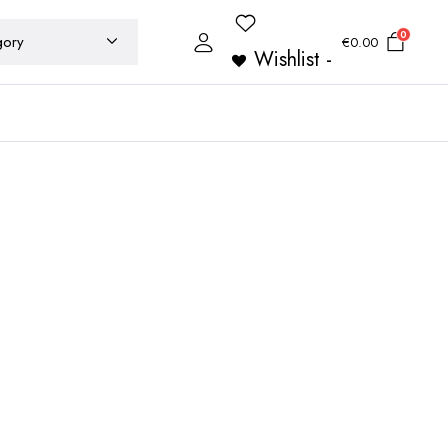
0
€
0.00
Wishlist -