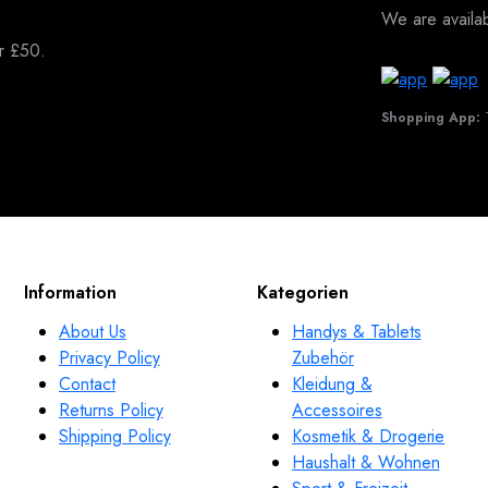
We are avail
er £50.
Shopping App:
T
Information
Kategorien
About Us
Handys & Tablets
Privacy Policy
Zubehör
Contact
Kleidung &
Returns Policy
Accessoires
Shipping Policy
Kosmetik & Drogerie
Haushalt & Wohnen