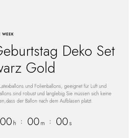
E WEEK
eburtstag Deko Set
arz Gold
atexballons und Folienballons, geeignet für Luft und
allons sind robust und langlebig.Sie müssen sich keine
n,dass der Ballon nach dem Aufblasen platzt.
00
00
00
:
:
h
m
s