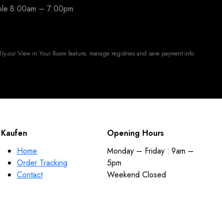
able 8:00am – 7:00pm
ry our View in Your Room feature, manage registries and save payment info.
Kaufen
Opening Hours
Home
Monday – Friday : 9am –
Order Tracking
5pm
Contact
Weekend Closed