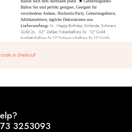
Ballon nach dem Aufblasen platzt.
★
Geburtstagsdeko
Ballon Set sind perfekt geeignet, Geeignet für
verschiedene Anlässe, Hochzeits-Party, Geburtstagsfeiern,
Jubiläumsfeiern, tägliche Dekorationen usw.
Lieferumfang:
1x Happy-Birthday Girlande: Schwarz
Gold 2x 32" Zahlen Folienballons 5x 12"Gold
Konfetti-Ballons 5x 12"Schwarz-Ballons 5x 12"Gold-
Ballons
ACHTUNG! Nicht für Kinder unter 3
Jahren geeignet.
 code in checkout!
elp?
173 3253093