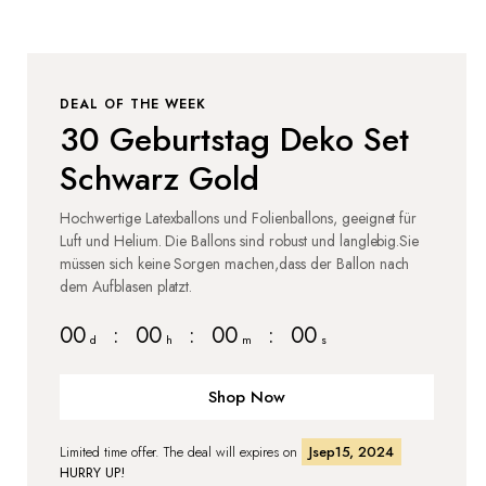
DEAL OF THE WEEK
30 Geburtstag Deko Set
Schwarz Gold
Hochwertige Latexballons und Folienballons, geeignet für
Luft und Helium. Die Ballons sind robust und langlebig.Sie
müssen sich keine Sorgen machen,dass der Ballon nach
dem Aufblasen platzt.
00
:
00
:
00
:
00
d
h
m
s
Shop Now
Limited time offer. The deal will expires on
Jsep15, 2024
HURRY UP!