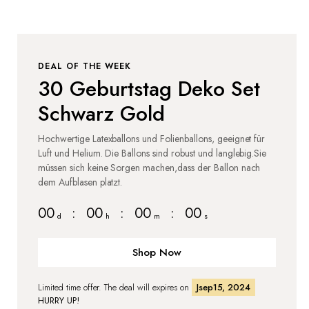
DEAL OF THE WEEK
30 Geburtstag Deko Set
Schwarz Gold
Hochwertige Latexballons und Folienballons, geeignet für
Luft und Helium. Die Ballons sind robust und langlebig.Sie
müssen sich keine Sorgen machen,dass der Ballon nach
dem Aufblasen platzt.
00
:
00
:
00
:
00
d
h
m
s
Shop Now
Limited time offer. The deal will expires on
Jsep15, 2024
HURRY UP!