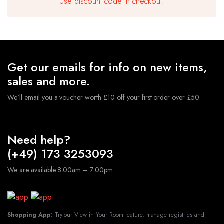
Use discount code in checkout!
Get our emails for info on new items,
sales and more.
We'll email you a voucher worth £10 off your first order over £50.
Need help?
(+49) 173 3253093
50 Geburtstag Deko Set Schwarz Gold,
We are available 8:00am – 7:00pm
Zahlen+Girlande+Ballons+Stern Folienballons
€
9.49
★
Hochwertige Latexballons und Folienballons, geeignet
für Luft und Helium. Die Ballons sind robust und
Shopping App:
Try our View in Your Room feature, manage registries and
langlebig.Sie müssen sich keine Sorgen machen,dass der