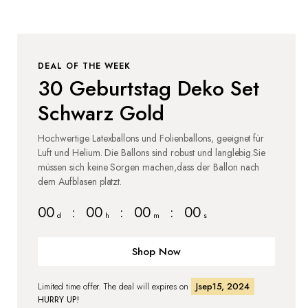
DEAL OF THE WEEK
30 Geburtstag Deko Set
Schwarz Gold
Hochwertige Latexballons und Folienballons, geeignet für
Luft und Helium. Die Ballons sind robust und langlebig.Sie
müssen sich keine Sorgen machen,dass der Ballon nach
dem Aufblasen platzt.
00
:
00
:
00
:
00
d
h
m
s
Shop Now
Limited time offer. The deal will expires on
Jsep15, 2024
HURRY UP!