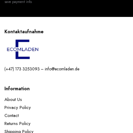
save payment info.
Ballon nach dem Aufblasen platzt.
★
Geburtstagsdeko
Ballon Set sind perfekt geeignet, Geeignet für
verschiedene Anlässe, Hochzeits-Party, Geburtstagsfeiern,
Jubiläumsfeiern, tägliche Dekorationen usw.
Lieferumfang:
1x Happy-Birthday Girlande: Schwarz
Kontaktaufnahme
Gold 2x 32" Zahlen Folienballons 5x 12"Gold
Konfetti-Ballons 5x 12"Schwarz-Ballons 5x 12"Gold-
Ballons
ACHTUNG! Nicht für Kinder unter 3
Jahren geeignet.
(+47) 173 3253093 – info@ecomladen.de
Information
About Us
Privacy Policy
Contact
Returns Policy
Shipping Policy