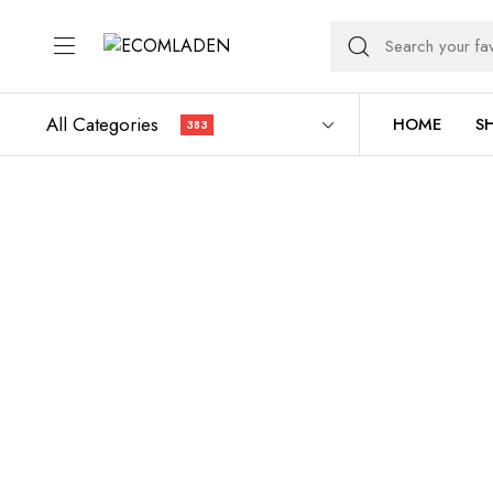
All Categories
HOME
S
383