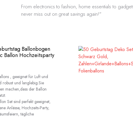
From electronics to fashion, home essentials to gadgets
never miss out on great savings again!"
eburtstag Ballonbogen
ic Ballon Hochzeitsparty
lons , geeignet für Luft und
d robust und langlebig.Sie
gen machen,dass der Ballon
tzt.
on Set sind perfekt geeignet,
ene Anlässe, Hochzeits-Party,
läumsfeiern, tägliche