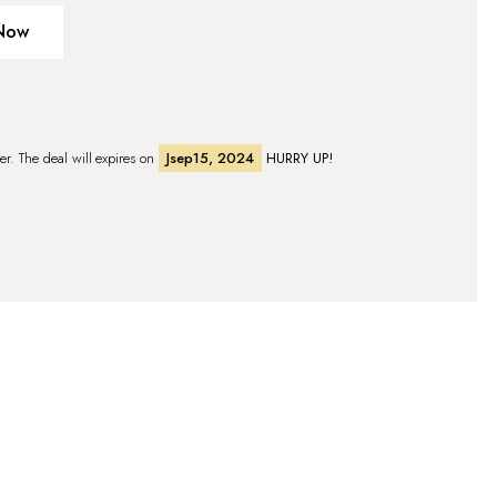
Now
fer. The deal will expires on
Jsep15, 2024
HURRY UP!