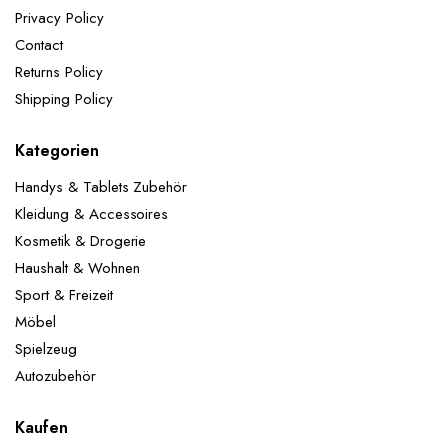
Jubiläumsfeiern, tägliche Dekorationen usw.
Privacy Policy
Lieferumfang:
1x Happy-Birthday Girlande: Schwarz
Contact
Gold 2x 32" Zahlen Folienballons 5x 12"Gold
Konfetti-Ballons 5x 12"Schwarz-Ballons 5x 12"Gold-
Returns Policy
Ballons
ACHTUNG! Nicht für Kinder unter 3
Shipping Policy
Jahren geeignet.
Kategorien
Handys & Tablets Zubehör
Kleidung & Accessoires
Kosmetik & Drogerie
Haushalt & Wohnen
Sport & Freizeit
Möbel
Spielzeug
Autozubehör
Kaufen