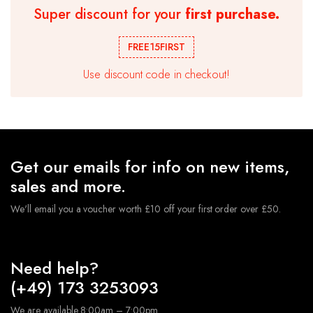
Super discount for your
first purchase.
Ballongirlande Geburtstag Ballonbogen Kit Chrom
Metallic Ballon Hochzeitsparty
FREE15FIRST
€
10.99
Use discount code in checkout!
★ Hochwertige Latexballons , geeignet für Luft und
Helium. Die Ballons sind robust und langlebig.Sie müssen
sich keine Sorgen machen,dass der Ballon nach dem
Aufblasen platzt.
★ Geburtstagsdeko Ballon Set sind perfekt geeignet,
Geeignet für verschiedene Anlässe, Hochzeits-Party,
Get our emails for info on new items,
Geburtstagsfeiern, Jubiläumsfeiern, tägliche
Dekorationen usw.
sales and more.
We'll email you a voucher worth £10 off your first order over £50.
Need help?
(+49) 173 3253093
We are available 8:00am – 7:00pm