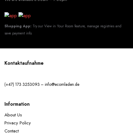
Jahren geeignet.
Shopping App:
Try our View in Your Room feature, manage registries and
save payment info.
Kontaktaufnahme
(+47) 173 3253093 – info@ecomladen.de
Information
About Us
Privacy Policy
Contact