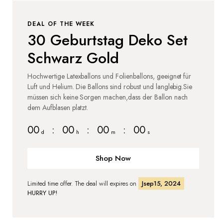
DEAL OF THE WEEK
30 Geburtstag Deko Set
Schwarz Gold
Hochwertige Latexballons und Folienballons, geeignet für
Luft und Helium. Die Ballons sind robust und langlebig.Sie
müssen sich keine Sorgen machen,dass der Ballon nach
dem Aufblasen platzt.
00
:
00
:
00
:
00
d
h
m
s
Shop Now
Limited time offer. The deal will expires on
Jsep15, 2024
HURRY UP!