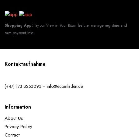
Shopping App:
Try our View in Your Room feature, manage registries and
save payment info.
Kontaktaufnahme
(+47) 173 3253093 – info@ecomladen.de
Information
About Us
Privacy Policy
Contact