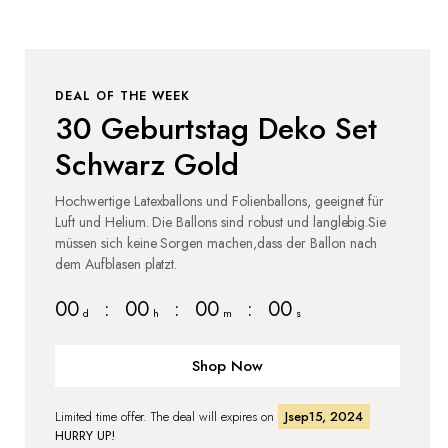
DEAL OF THE WEEK
30 Geburtstag Deko Set
Schwarz Gold
Hochwertige Latexballons und Folienballons, geeignet für
Luft und Helium. Die Ballons sind robust und langlebig.Sie
müssen sich keine Sorgen machen,dass der Ballon nach
dem Aufblasen platzt.
00
:
00
:
00
:
00
d
h
m
s
Shop Now
Limited time offer. The deal will expires on
Jsep15, 2024
HURRY UP!