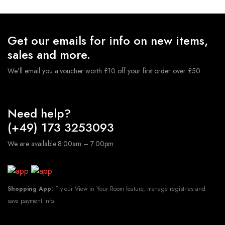
Zahlen+Girlande+Ballons+Stern Folienballons
€
9.49
★
Hochwertige Latexballons und Folienballons, geeignet
Get our emails for info on new items,
für Luft und Helium. Die Ballons sind robust und
sales and more.
langlebig.Sie müssen sich keine Sorgen machen,dass der
Ballon nach dem Aufblasen platzt.
★
Geburtstagsdeko
We'll email you a voucher worth £10 off your first order over £50.
Ballon Set sind perfekt geeignet, Geeignet für
verschiedene Anlässe, Hochzeits-Party, Geburtstagsfeiern,
Jubiläumsfeiern, tägliche Dekorationen usw.
Lieferumfang:
1x Happy-Birthday Girlande: Schwarz
Need help?
Gold 2x 32" Zahlen Folienballons 5x 12"Gold
(+49) 173 3253093
Konfetti-Ballons 5x 12"Schwarz-Ballons 5x 12"Gold-
Ballons
ACHTUNG! Nicht für Kinder unter 3
We are available 8:00am – 7:00pm
Jahren geeignet.
Shopping App:
Try our View in Your Room feature, manage registries and
save payment info.