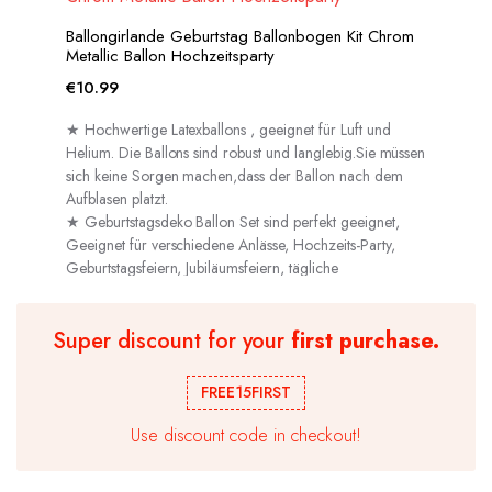
Ballongirlande Geburtstag Ballonbogen Kit Chrom
Metallic Ballon Hochzeitsparty
€
10.99
★ Hochwertige Latexballons , geeignet für Luft und
Helium. Die Ballons sind robust und langlebig.Sie müssen
sich keine Sorgen machen,dass der Ballon nach dem
Aufblasen platzt.
★ Geburtstagsdeko Ballon Set sind perfekt geeignet,
Geeignet für verschiedene Anlässe, Hochzeits-Party,
Geburtstagsfeiern, Jubiläumsfeiern, tägliche
Dekorationen usw.
Super discount for your
first purchase.
FREE15FIRST
Use discount code in checkout!
50 Geburtstag Deko Set Schwarz Gold,