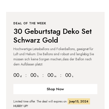
DEAL OF THE WEEK
30 Geburtstag Deko Set
Schwarz Gold
Hochwertige Latexballons und Folienballons, geeignet für
Luft und Helium. Die Ballons sind robust und langlebig.Sie
müssen sich keine Sorgen machen,dass der Ballon nach
dem Aufblasen platzt.
00
:
00
:
00
:
00
d
h
m
s
Shop Now
Limited time offer. The deal will expires on
Jsep15, 2024
HURRY UP!