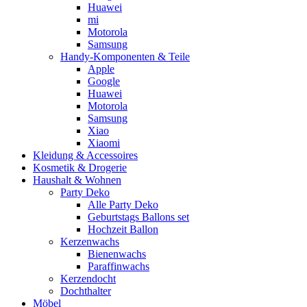
Huawei
mi
Motorola
Samsung
Handy-Komponenten & Teile
Apple
Google
Huawei
Motorola
Samsung
Xiao
Xiaomi
Kleidung & Accessoires
Kosmetik & Drogerie
Haushalt & Wohnen
Party Deko
Alle Party Deko
Geburtstags Ballons set
Hochzeit Ballon
Kerzenwachs
Bienenwachs
Paraffinwachs
Kerzendocht
Dochthalter
Möbel