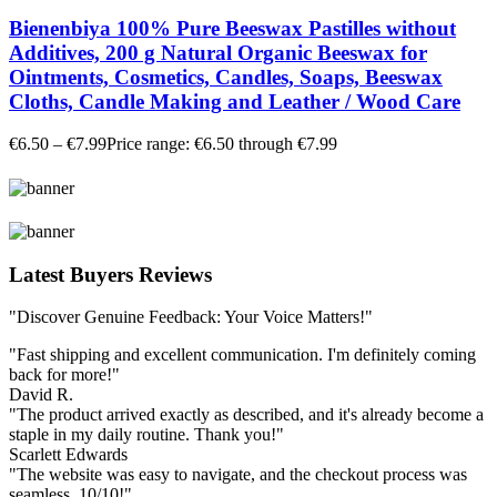
Bienenbiya 100% Pure Beeswax Pastilles without
Additives, 200 g Natural Organic Beeswax for
Ointments, Cosmetics, Candles, Soaps, Beeswax
Cloths, Candle Making and Leather / Wood Care
€
6.50
–
€
7.99
Price range: €6.50 through €7.99
Latest Buyers Reviews
"Discover Genuine Feedback: Your Voice Matters!"
"Fast shipping and excellent communication. I'm definitely coming
back for more!"
David R.
"The product arrived exactly as described, and it's already become a
staple in my daily routine. Thank you!"
Scarlett Edwards
"The website was easy to navigate, and the checkout process was
seamless. 10/10!"