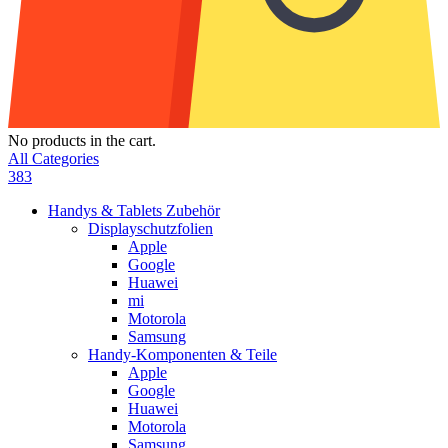
No products in the cart.
All Categories
383
Handys & Tablets Zubehör
Displayschutzfolien
Apple
Google
Huawei
mi
Motorola
Samsung
Handy-Komponenten & Teile
Apple
Google
Huawei
Motorola
Samsung