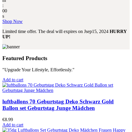
m
:
00
s
Shop Now
Limited time offer. The deal will expires on
Jsep15, 2024
HURRY
UP!
Featured Products
"Upgrade Your Lifestyle, Effortlessly."
Add to cart
luftballons 70 Geburtstag Deko Schwarz Gold
Ballon set Geburtstag Junge Mädchen
€
8.99
Add to cart