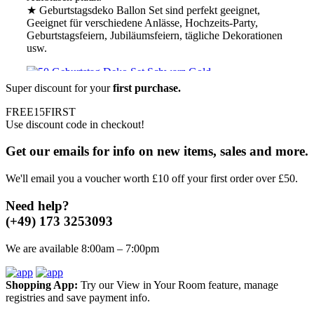
★ Geburtstagsdeko Ballon Set sind perfekt geeignet,
Geeignet für verschiedene Anlässe, Hochzeits-Party,
Geburtstagsfeiern, Jubiläumsfeiern, tägliche Dekorationen
usw.
Super discount for your
first purchase.
50 Geburtstag Deko Set Schwarz Gold,
FREE15FIRST
Use discount code in checkout!
Zahlen+Girlande+Ballons+Stern
Folienballons
Get our emails for info on new items, sales and more.
€
9.49
We'll email you a voucher worth £10 off your first order over £50.
★
Hochwertige Latexballons und Folienballons, geeignet
Need help?
für Luft und Helium. Die Ballons sind robust und
langlebig.Sie müssen sich keine Sorgen machen,dass der
(+49) 173 3253093
Ballon nach dem Aufblasen platzt.
★
Geburtstagsdeko
Ballon Set sind perfekt geeignet, Geeignet für
We are available 8:00am – 7:00pm
verschiedene Anlässe, Hochzeits-Party, Geburtstagsfeiern,
Jubiläumsfeiern, tägliche Dekorationen usw.
Lieferumfang:
1x Happy-Birthday Girlande: Schwarz
Shopping App:
Try our View in Your Room feature, manage
Gold 2x 32" Zahlen Folienballons 5x 12"Gold Konfetti-
registries and save payment info.
Ballons 5x 12"Schwarz-Ballons 5x 12"Gold-Ballons