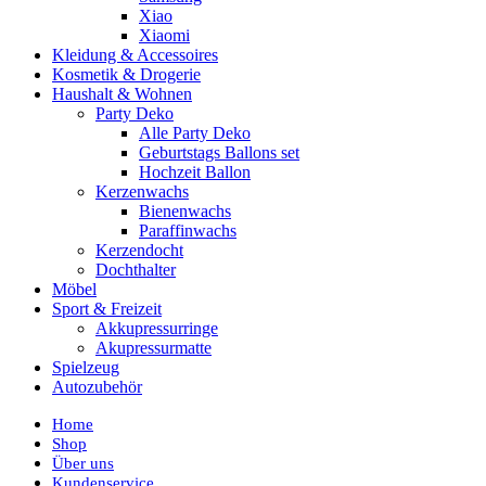
Xiao
Xiaomi
Kleidung & Accessoires
Kosmetik & Drogerie
Haushalt & Wohnen
Party Deko
Alle Party Deko
Geburtstags Ballons set
Hochzeit Ballon
Kerzenwachs
Bienenwachs
Paraffinwachs
Kerzendocht
Dochthalter
Möbel
Sport & Freizeit
Akkupressurringe
Akupressurmatte
Spielzeug
Autozubehör
Home
Shop
Über uns
Kundenservice