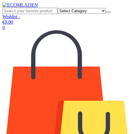
Wishlist -
€
0.00
0