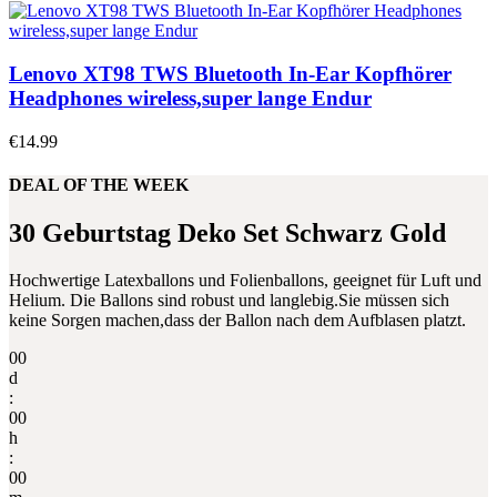
Lenovo XT98 TWS Bluetooth In-Ear Kopfhörer
Headphones wireless,super lange Endur
€
14.99
DEAL OF THE WEEK
30 Geburtstag Deko Set Schwarz Gold
Hochwertige Latexballons und Folienballons, geeignet für Luft und
Helium. Die Ballons sind robust und langlebig.Sie müssen sich
keine Sorgen machen,dass der Ballon nach dem Aufblasen platzt.
00
d
:
00
h
:
00